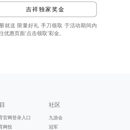
吉祥独家奖金
册就送 限量好礼 手刀领取 于活动期间内
往优惠页面”点击领取”彩金。
目
社区
育官网登录入口
九游会
育网投
冠军