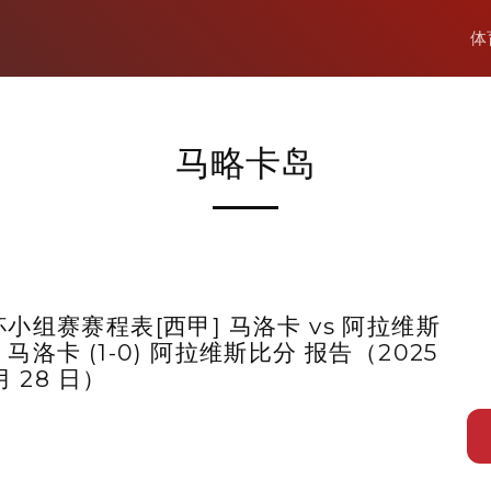
体
马略卡岛
小组赛赛程表[西甲] 马洛卡 vs 阿拉维斯
马洛卡 (1-0) 阿拉维斯比分 报告（2025
月 28 日）