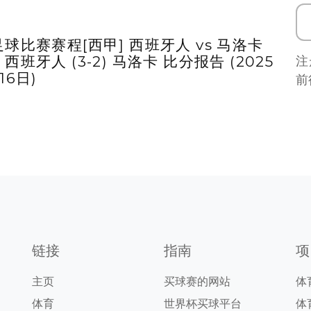
球比赛赛程[西甲] 西班牙人 vs 马洛卡
注
西班牙人 (3-2) 马洛卡 比分报告 (2025
16日)
前
链接
指南
项
主页
买球赛的网站
体
体育
世界杯买球平台
体