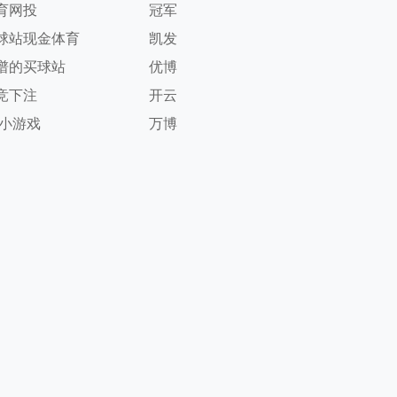
育网投
冠军
球站现金体育
凯发
谱的买球站
优博
竞下注
开云
g小游戏
万博