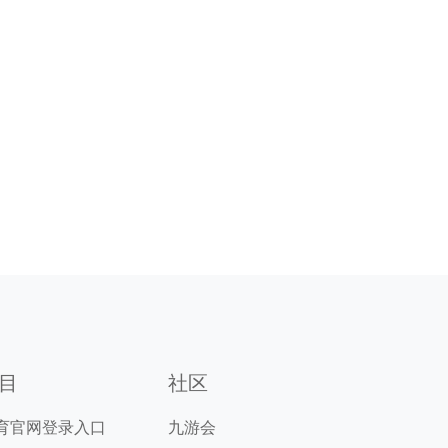
目
社区
育官网登录入口
九游会