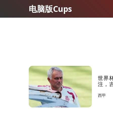
电脑版Cups
世界
注，
西甲