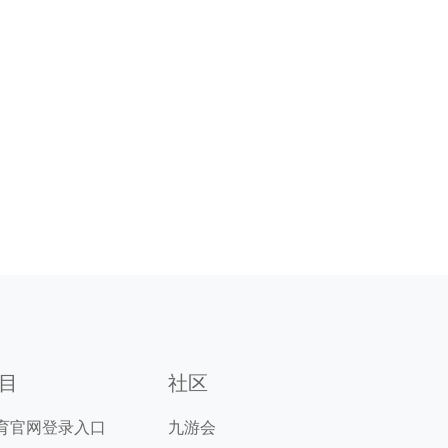
目
社区
育官网登录入口
九游会