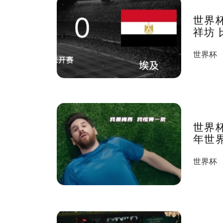
世界
祥坊
世界杯
世界杯
年世
世界杯