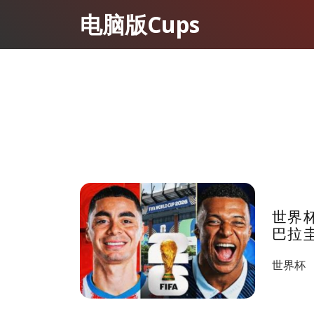
电脑版Cups
世界杯
巴拉
世界杯