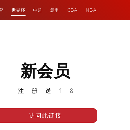
育
世界杯
中超
意甲
CBA
NBA
新会员
注册送18
访问此链接