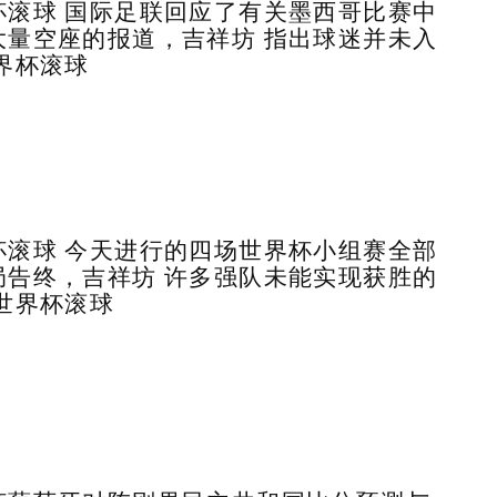
杯滚球 国际足联回应了有关墨西哥比赛中
大量空座的报道，吉祥坊 指出球迷并未入
世界杯滚球
杯滚球 今天进行的四场世界杯小组赛全部
局告终，吉祥坊 许多强队未能实现获胜的
 世界杯滚球