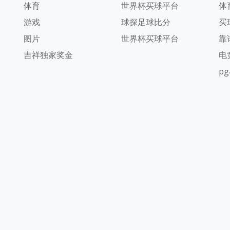
体育
世界杯买球平台
体
游戏
球探足球比分
买
图片
世界杯买球平台
靠
吉祥独家奖金
电
p