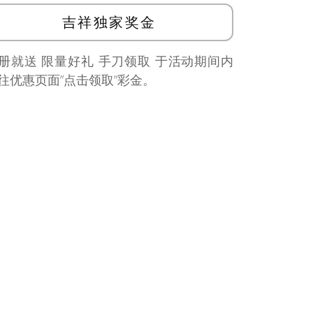
吉祥独家奖金
册就送 限量好礼 手刀领取 于活动期间内
往优惠页面”点击领取”彩金。