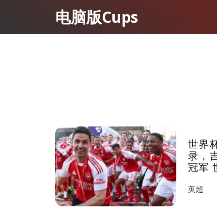
电脑版Cups
世界
录，
冠军
英超