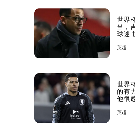
世界
当，
球迷
英超
世界
的有
他很
英超