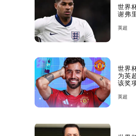
世界
谢弗
英超
世界
为英
该奖
英超