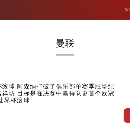
体
曼联
杯滚球 阿森纳打破了俱乐部单赛季胜场纪
吉祥坊 目标是在决赛中赢得队史首个欧冠
 世界杯滚球