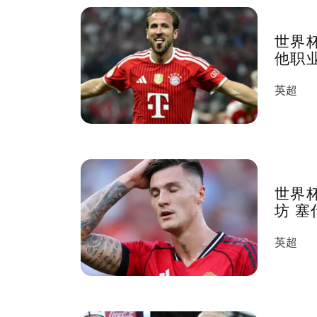
世界
他职
英超
世界
坊 
英超