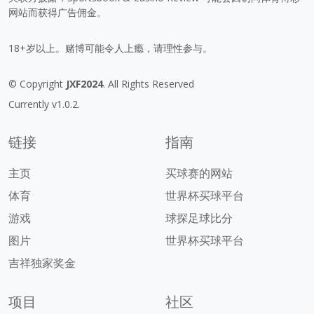
网站而获得广告佣金。
18+岁以上。赌博可能令人上瘾，请理性参与。
© Copyright
JXF2024
. All Rights Reserved
Currently v1.0.2.
链接
指南
主页
买球赛的网站
体育
世界杯买球平台
游戏
球探足球比分
图片
世界杯买球平台
吉祥独家奖金
项目
社区