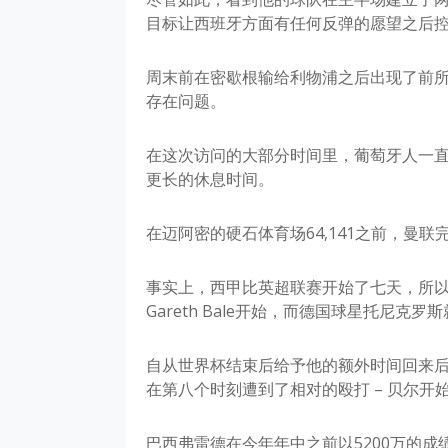
目标让西班牙方面有任何反弹的愿望之后
周末前在密歇根输给利物浦之后出现了前
存在问题。
在这次访问的大部分时间里，葡萄牙人一直
更长的休息时间。
在迈阿密的硬石体育场64,141之前，曼
事实上，西甲比英超联赛开始了七天，所
Gareth Bale开始，而德国球星托尼克罗
自从世界杯结束后给予他的额外时间回来
在第八个时刻遭到了相对的殴打 – 贝尔
巴西弗雷德在今年年中之前以5200万的