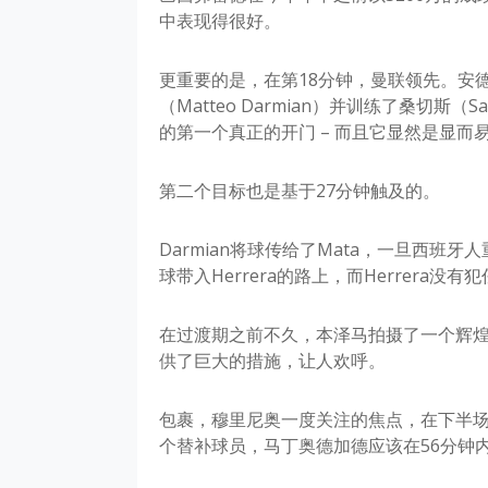
中表现得很好。
更重要的是，在第18分钟，曼联领先。安德尔·
（Matteo Darmian）并训练了桑切斯
的第一个真正的开门 – 而且它显然是显而
第二个目标也是基于27分钟触及的。
Darmian将球传给了Mata，一旦西班牙
球带入Herrera的路上，而Herrera没有
在过渡期之前不久，本泽马拍摄了一个辉煌
供了巨大的措施，让人欢呼。
包裹，穆里尼奥一度关注的焦点，在下半
个替补球员，马丁奥德加德应该在56分钟