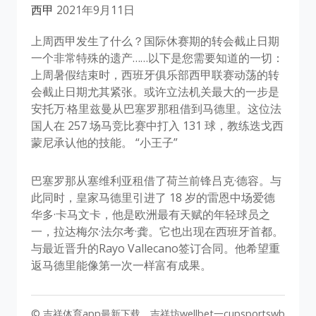
西甲
2021年9月11日
上周西甲发生了什么？国际休赛期的转会截止日期
一个非常特殊的遗产……以下是您需要知道的一切：
上周暑假结束时，西班牙俱乐部西甲联赛动荡的转
会截止日期尤其紧张。或许立法机关最大的一步是
安托万·格里兹曼从巴塞罗那租借到马德里。这位法
国人在 257 场马竞比赛中打入 131 球，教练迭戈西
蒙尼承认他的技能。 “小王子”
巴塞罗那从塞维利亚租借了荷兰前锋吕克·德容。与
此同时，皇家马德里引进了 18 岁的雷恩中场爱德
华多·卡马文卡，他是欧洲最有天赋的年轻球员之
一，拉达梅尔·法尔考·龚。它也出现在西班牙首都。
与最近晋升的Rayo Vallecano签订合同。他希望重
返马德里能像第一次一样富有成果。
© 吉祥体育app最新下载，吉祥坊wellbet一cupsportswb