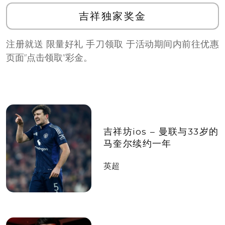
吉祥独家奖金
注册就送 限量好礼 手刀领取 于活动期间内前往优惠
页面”点击领取”彩金。
吉祥坊ios – 曼联与33岁的
马奎尔续约一年
英超