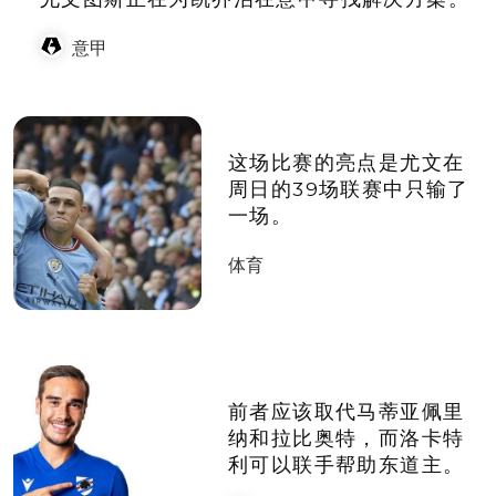
意甲
这场比赛的亮点是尤文在
周日的39场联赛中只输了
一场。
体育
前者应该取代马蒂亚佩里
纳和拉比奥特，而洛卡特
利可以联手帮助东道主。