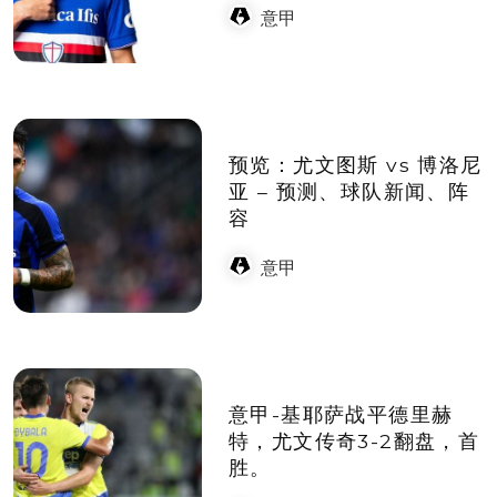
意甲
预览：尤文图斯 vs 博洛尼
亚 – 预测、球队新闻、阵
容
意甲
意甲-基耶萨战平德里赫
特，尤文传奇3-2翻盘，首
胜。