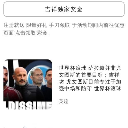
吉祥独家奖金
注册就送 限量好礼 手刀领取 于活动期间内前往优惠
页面”点击领取”彩金。
世界杯滚球 萨拉赫并非尤
文图斯的首要目标；吉祥
坊 尤文图斯目前专注于加
强中场和防守 世界杯滚球
英超