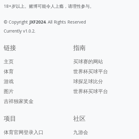
18+岁以上。赌博可能令人上瘾，请理性参与。
© Copyright
JXF2024
. All Rights Reserved
Currently v1.0.2.
链接
指南
主页
买球赛的网站
体育
世界杯买球平台
游戏
球探足球比分
图片
世界杯买球平台
吉祥独家奖金
项目
社区
体育官网登录入口
九游会