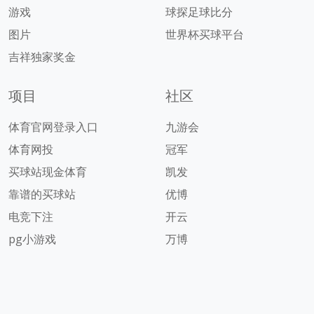
游戏
球探足球比分
图片
世界杯买球平台
吉祥独家奖金
项目
社区
体育官网登录入口
九游会
体育网投
冠军
买球站现金体育
凯发
靠谱的买球站
优博
电竞下注
开云
pg小游戏
万博