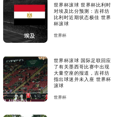
世界杯滚球 世界杯比利时
对埃及比分预测：吉祥坊
比利时近期状态极佳 世界
杯滚球
世界杯
世界杯滚球 国际足联回应
了有关墨西哥比赛中出现
大量空座的报道，吉祥坊
指出球迷并未入座 世界杯
滚球
世界杯