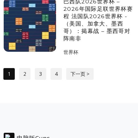
巴西队2026世界杯 –
2026年国际足联世界杯赛
程 法国队2026世界杯 -
（美国、加拿大、墨西
哥）：揭幕战 – 墨西哥对
阵南非
世界杯
1
2
3
4
下一页 >