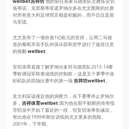
wellbet吉祥坊
他的前任皇家马德里队主教练安切
洛蒂说，克里斯蒂亚诺罗纳尔多在尤文图斯的比赛
对所有意大利足球而言都是积极的，而不仅仅是斑
马军团。
尤文宣布了一项价值1亿欧元的安排，让周二马德
里的葡萄牙高手队对俱乐部和意甲进行了值得注意
的推翻
wellbet
。
安切洛蒂直接了解罗纳尔多对马德里队2013-14赛
季欧洲冠军联赛成绩的控制权 – 这是五个赛季中洛
杉矶队的四场比赛中的第一场
吉祥坊wellbet
。
意大利应该接近他的洞察力，在下赛季停止罗纳尔
多，
吉祥体育wellbet
因为他在那不勒斯的传奇指
导职业中开始了最近的一段，但安切洛蒂告诫说，
有比他在1999年附近训练的尤文更多的危险。
2001年，下学期。