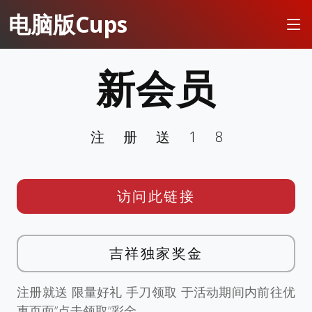
电脑版Cups
新会员
注册送18
访问此链接
吉祥独家奖金
注册就送 限量好礼 手刀领取 于活动期间内前往优
惠页面”点击领取”彩金。