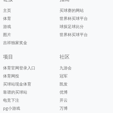
主页
买球赛的网站
体育
世界杯买球平台
游戏
球探足球比分
图片
世界杯买球平台
吉祥独家奖金
项目
社区
体育官网登录入口
九游会
体育网投
冠军
买球站现金体育
凯发
靠谱的买球站
优博
电竞下注
开云
pg小游戏
万博