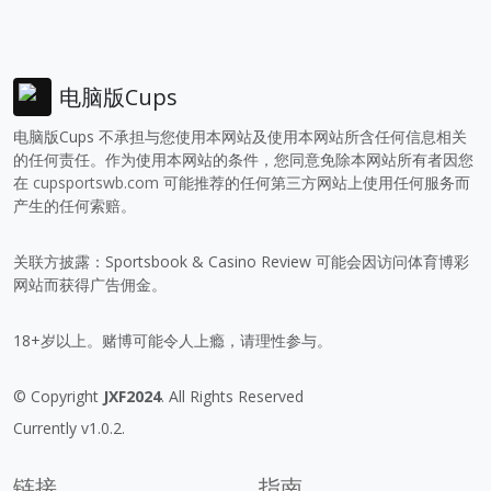
电脑版Cups
电脑版Cups 不承担与您使用本网站及使用本网站所含任何信息相关
的任何责任。作为使用本网站的条件，您同意免除本网站所有者因您
在
cupsportswb.com
可能推荐的任何第三方网站上使用任何服务而
产生的任何索赔。
关联方披露：Sportsbook & Casino Review 可能会因访问体育博彩
网站而获得广告佣金。
18+岁以上。赌博可能令人上瘾，请理性参与。
© Copyright
JXF2024
. All Rights Reserved
Currently v1.0.2.
链接
指南