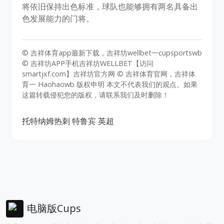
将依旧保持出色标准，球队也能够拥有两名具备出
色发展能力的门将。
© 吉祥体育app最新下载，吉祥坊wellbet一cupsportswb
© 吉祥坊APP手机吉祥坊WELLBET【访问
smartjxf.com】吉祥坊官方网 © 吉祥体育官网，吉祥体
育一 Haohaowb 版权申明 本文不代表我们的观点。如果
这篇转载侵犯您的版权，请联系我们及时删除！
托特纳姆热刺
特鲁宾
英超
电脑版Cups