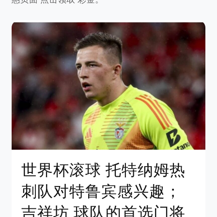
世界杯滚球 托特纳姆热
刺队对特鲁宾感兴趣；
吉祥坊 球队的首选门将