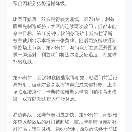
帮仍因积分劣势遗憾降级。
比赛开始后，双方踢得较为谨慎。第7分钟，利兹
联率先制造威胁，禁区内连续两次攻门，但都未能
命中目标。第10分钟，比约尔飞铲卡斯特拉诺斯，
被主裁判出示本场第一张黄牌。随后西汉姆联逐渐
掌控场上节奏，第23分钟，马特乌斯在禁区外围尝
试一脚远射，利兹联门将达尔洛反应迅速，将皮球
扑出底线。
第35分钟，西汉姆联险些取得领先，勒温门前近距
离扫射，但赫尔曼森发挥神勇完成关键扑救。上半
场临近结束时，卡斯特拉诺斯头球攻门稍稍高出横
梁，双方以0比0进入中场休息。
易边再战，比赛节奏明显加快。第53分钟，萨默维
尔突入禁区后的射门被封堵，随后卡斯特拉诺斯补
射打高，错失良机。第67分钟，西汉姆联终于打破