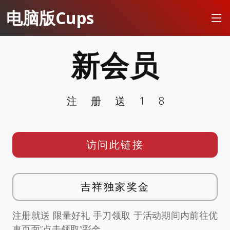
电脑版Cups
新会员
注册送18
访问此链接
吉祥独家奖金
注册就送 限量好礼 手刀领取 于活动期间内前往优
惠页面”点击领取”彩金。