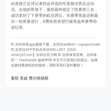
由英格兰足球记者协会评选的年度最佳男足运动
员。在他的带领下，曼联最终锁定了联赛第三名，
成功拿到了下赛季的欧冠席位。本赛季英超还剩最
后一轮将要进行，B费依然有望打破英超单赛季助
攻纪录。
© 吉祥体育app最新下载，吉祥坊wellbet一cupsportswb
© 吉祥坊APP手机吉祥坊WELLBET【访问
smartjxf.com】吉祥坊官方网 © 吉祥体育官网，吉祥体
育一 Haohaowb 版权申明 本文不代表我们的观点。如果
这篇转载侵犯您的版权，请联系我们及时删除！
曼联
英超
费尔南德斯