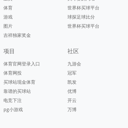
体育
世界杯买球平台
游戏
球探足球比分
图片
世界杯买球平台
吉祥独家奖金
项目
社区
体育官网登录入口
九游会
体育网投
冠军
买球站现金体育
凯发
靠谱的买球站
优博
电竞下注
开云
pg小游戏
万博