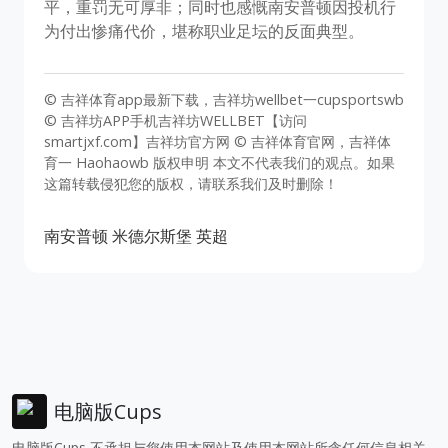
平，重罚无可厚非；同时也感慨南安普顿因投机行
为付出惨痛代价，堪称职业足坛的反面典型。
© 吉祥体育app最新下载，吉祥坊wellbet一cupsportswb
© 吉祥坊APP手机吉祥坊WELLBET【访问
smartjxf.com】吉祥坊官方网 © 吉祥体育官网，吉祥体
育一 Haohaowb 版权申明 本文不代表我们的观点。如果
这篇转载侵犯您的版权，请联系我们及时删除！
南安普顿
米德尔斯堡
英超
电脑版Cups
电脑版Cups 不承担与您使用本网站及使用本网站所含任何信息相关