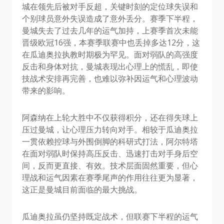
城在领先后被对手反超，关键时刻的定位球失误和
个别球员意外失误造成了意外丢分。赛季下半程，
曼城失去了过去几年的运气加持，上赛季首次未能
晋级欧冠16强，本赛季联赛中也丢掉多达12分，这
在瓜迪奥拉执教时期极为罕见。面对弱队的高强度
反击和身体对抗，曼城表现出心理上的慌乱，即使
技战术安排再完善，也难以弥补因运气和心理波动
带来的影响。
阿森纳在上轮大胜中不仅获得积分，还在得失球上
压过曼城，让心理压力转向对手。相较于瓜迪奥拉
一贯依赖控球与外围倒脚的科研式打法，阿尔特塔
在面对弱队时保持高压反击、迅速打击对手身后空
间，反而更直接、有效。技术层面固然重要，但心
理战和运气因素在赛季尾声的作用往往更为显著，
这正是曼城目前面临的最大挑战。
瓜迪奥拉虽仍坚持既定战术，但联赛下半程的运气