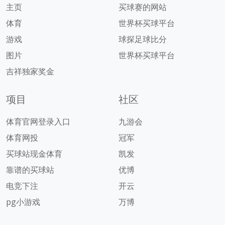
主页
买球赛的网站
体育
世界杯买球平台
游戏
球探足球比分
图片
世界杯买球平台
吉祥独家奖金
项目
社区
体育官网登录入口
九游会
体育网投
冠军
买球站现金体育
凯发
靠谱的买球站
优博
电竞下注
开云
pg小游戏
万博