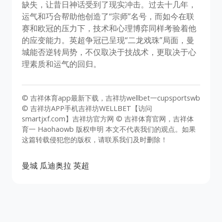
缺失，让昔日神话受到了现实冲击。过去十几年，
运气和巧合帮助他创造了“宗师”名号，而如今在联
赛和欧冠的压力下，技术和心理博弈同样考验着他
的应变能力。英超争冠已呈现“二龙戏珠”局面，曼
城能否逆转局势，不仅取决于技战术，更取决于心
理素质和运气的回归。
© 吉祥体育app最新下载，吉祥坊wellbet一cupsportswb
© 吉祥坊APP手机吉祥坊WELLBET【访问
smartjxf.com】吉祥坊官方网 © 吉祥体育官网，吉祥体
育一 Haohaowb 版权申明 本文不代表我们的观点。如果
这篇转载侵犯您的版权，请联系我们及时删除！
曼城
瓜迪奥拉
英超