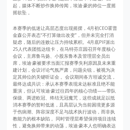
起，媒体不断炒作换帅传闻，埃迪·豪的帅位一度摇
摇欲坠 。
本赛季的低迷让高层态度出现摇摆，4月初CEO霍普
金森公开表态“不打算做出改变”，但并未完全打消
疑虑，随后的连败让压力持续累积。4月底PIF派出
25人代表团抵达纽卡，在马特芬庄园召开年度核心
会议，主席鲁马扬、小股东鲁本及管理层全员出
席，埃迪·豪被要求当面汇报赛季失利原因及未来重
建计划，会议讨论气氛严肃，问题尖锐，被视为决
定其帅位的关键听证会 。会议期间各方坦诚交流，
最终达成共识：承认本赛季表现未达标准且绝不能
重演，但认可埃迪·豪过往四年的核心功绩——带队
保级、两进欧冠、终结无冠魔咒，这些成就足以抵
消本赛季的暂时低迷，且高层认为当前困境更多源
于伤病潮、阵容深度不足与战术执行波动，而非执
教能力的根本缺陷 。同时管理层希望保持项目连续
性，避免换帅带来的动荡，埃迪·豪本人也明确表达