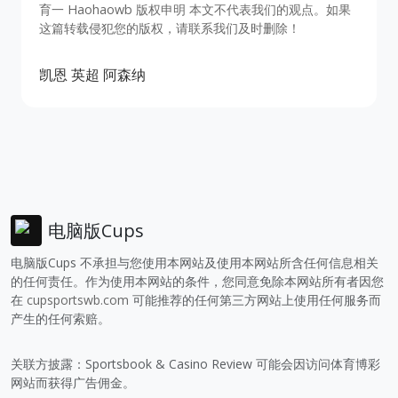
育一 Haohaowb 版权申明 本文不代表我们的观点。如果
这篇转载侵犯您的版权，请联系我们及时删除！
凯恩
英超
阿森纳
电脑版Cups
电脑版Cups 不承担与您使用本网站及使用本网站所含任何信息相关
的任何责任。作为使用本网站的条件，您同意免除本网站所有者因您
在
cupsportswb.com
可能推荐的任何第三方网站上使用任何服务而
产生的任何索赔。
关联方披露：Sportsbook & Casino Review 可能会因访问体育博彩
网站而获得广告佣金。