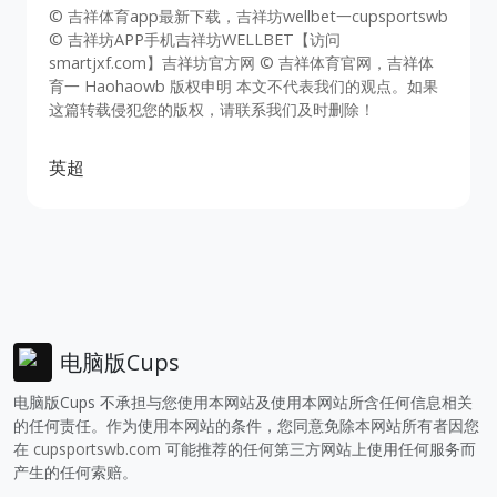
© 吉祥体育app最新下载，吉祥坊wellbet一cupsportswb
© 吉祥坊APP手机吉祥坊WELLBET【访问
smartjxf.com】吉祥坊官方网 © 吉祥体育官网，吉祥体
育一 Haohaowb 版权申明 本文不代表我们的观点。如果
这篇转载侵犯您的版权，请联系我们及时删除！
英超
电脑版Cups
电脑版Cups 不承担与您使用本网站及使用本网站所含任何信息相关
的任何责任。作为使用本网站的条件，您同意免除本网站所有者因您
在
cupsportswb.com
可能推荐的任何第三方网站上使用任何服务而
产生的任何索赔。