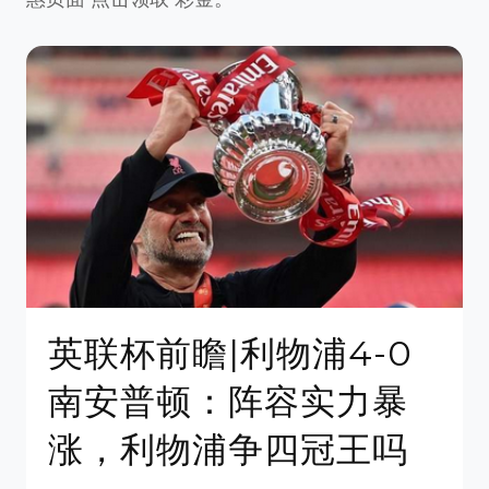
英联杯前瞻|利物浦4-0
南安普顿：阵容实力暴
涨，利物浦争四冠王吗