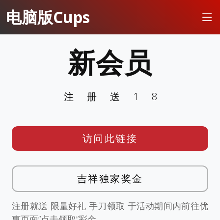
电脑版Cups
新会员
注册送18
访问此链接
吉祥独家奖金
注册就送 限量好礼 手刀领取 于活动期间内前往优
惠页面”点击领取”彩金。