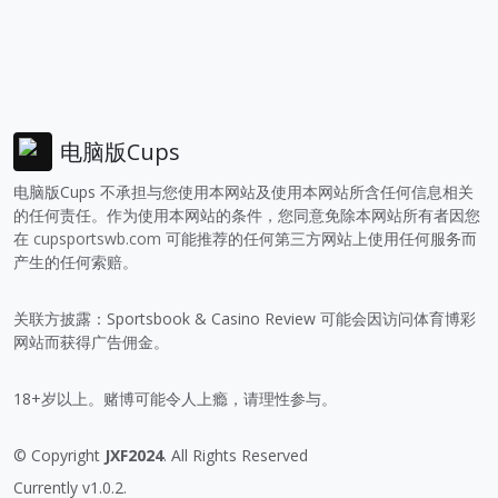
电脑版Cups
电脑版Cups 不承担与您使用本网站及使用本网站所含任何信息相关
的任何责任。作为使用本网站的条件，您同意免除本网站所有者因您
在
cupsportswb.com
可能推荐的任何第三方网站上使用任何服务而
产生的任何索赔。
关联方披露：Sportsbook & Casino Review 可能会因访问体育博彩
网站而获得广告佣金。
18+岁以上。赌博可能令人上瘾，请理性参与。
© Copyright
JXF2024
. All Rights Reserved
Currently v1.0.2.