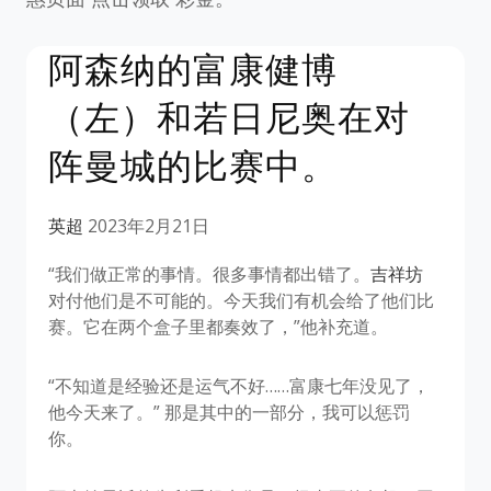
阿森纳的富康健博
（左）和若日尼奥在对
阵曼城的比赛中。
英超
2023年2月21日
“我们做正常的事情。很多事情都出错了。
吉祥坊
对付他们是不可能的。今天我们有机会给了他们比
赛。它在两个盒子里都奏效了，”他补充道。
“不知道是经验还是运气不好……富康七年没见了，
他今天来了。” 那是其中的一部分，我可以惩罚
你。