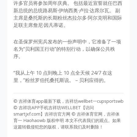
许多官员将参加周年庆典。 包括最近宣誓就任巴西
新总统的总统路易斯·伊纳西奥·卢拉·达席尔瓦。 副
主席是桑托斯的长期粉丝杰拉尔多·阿尔克明和国际
足联主席詹尼·因凡蒂诺。
在圣保罗州宪兵发布的一份声明中，它准备了一项
名为“贝利国王行动”的特别行动，以确保公共秩
序。
“我从上午 10 点到晚上 10 点全天候 24/7 在这
里，”粉丝罗伯托桑托斯说。 – 贝利应得的。
© 吉祥体育app最新下载，吉祥坊wellbet一cupsportswb
© 吉祥坊APP手机吉祥坊WELLBET【访问
smartjxf.com】吉祥坊官方网 © 吉祥体育官网，吉祥体
育一 Haohaowb 版权申明 本文不代表我们的观点。如果
这篇转载侵犯您的版权，请联系我们及时删除！