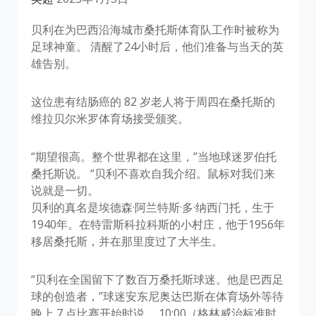
贝利在为巴西沿海城市桑托斯体育队工作时被称为
足球神童。 清醒了24小时后，他们准备与当天的英
雄告别。
这位患有结肠癌的 82 岁老人将于周四在桑托斯的
维拉贝尔米罗体育场接受颁奖。
“期望很高。整个世界都在这里，”当地球迷罗伯托
桑托斯说。 “贝利不喜欢自我介绍。鼠标对我们来
说就是一切。
贝利的真名是埃德森·阿兰特斯·多·纳西门托，生于
1940年。在特雷斯科拉科斯的小村庄，他于1956年
移居桑托斯，并在那里度过了大半生。
“贝利在全国留下了数百万桑托斯球迷。他是巴西足
球的创造者，”球迷安东尼奥达巴斯在体育场外等待
晚上 7 点比赛开始时说。 10:00（格林威治标准时