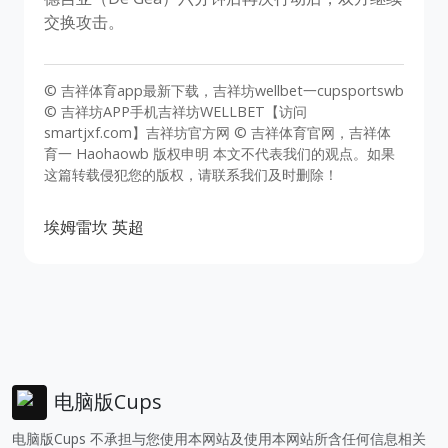
交换攻击。
© 吉祥体育app最新下载，吉祥坊wellbet一cupsportswb
© 吉祥坊APP手机吉祥坊WELLBET【访问
smartjxf.com】吉祥坊官方网 © 吉祥体育官网，吉祥体
育一 Haohaowb 版权申明 本文不代表我们的观点。如果
这篇转载侵犯您的版权，请联系我们及时删除！
埃姆雷坎
英超
电脑版Cups
电脑版Cups 不承担与您使用本网站及使用本网站所含任何信息相关