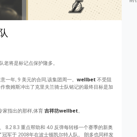
队
矶湖人队老将是标记点保护隆多。
一年, 9 美元的合同,该集团周一。
wellbet
不受阻
操作詹姆斯冲出了克里夫兰骑士队铭记的最终目标是加
专家指出的那样,体育
吉祥坊wellbet
。
、 8.2 8.3 重点帮助和 4.0 反弹每转移一个赛季的新奥
了冠军于 2008年在波士顿凯尔特人队。 朗多也同样发