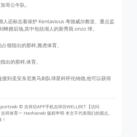
芝加哥公牛队。
还标志着保护 Kentavious 考德威尔教皇、重点监
到蜂拥后场,其中包括湖人的新秀我 onzo 球。
始占领指出的那样,雅虎体育。
指出的那样,体育。
被连接到圣安东尼奥马刺队球星科怀伦纳德,他可以获得
sportswb © 吉祥坊APP手机吉祥坊WELLBET【访问
网，吉祥体育一 Haohaowb 版权申明 本文不代表我们的观点。
除！