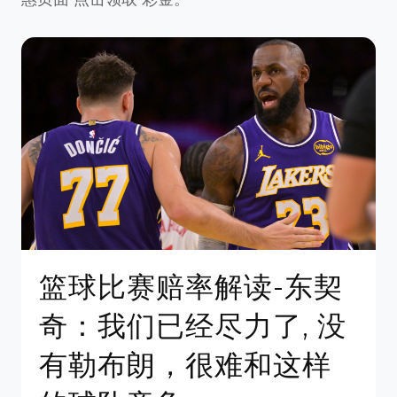
篮球比赛赔率解读-东契
奇：我们已经尽力了, 没
有勒布朗，很难和这样