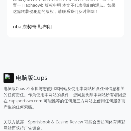
育一 Haohaowb 版权申明 本文不代表我们的观点。如果
这篇转载侵犯您的版权，请联系我们及时删除！
nba
东契奇
勒布朗
电脑版Cups
电脑版Cups 不承担与您使用本网站及使用本网站所含任何信息相关
的任何责任。作为使用本网站的条件，您同意免除本网站所有者因您
在
cupsportswb.com
可能推荐的任何第三方网站上使用任何服务而
产生的任何索赔。
关联方披露：Sportsbook & Casino Review 可能会因访问体育博彩
网站而获得广告佣金。