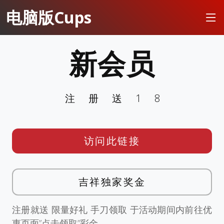
电脑版Cups
新会员
注册送18
访问此链接
吉祥独家奖金
注册就送 限量好礼 手刀领取 于活动期间内前往优
惠页面”点击领取”彩金。