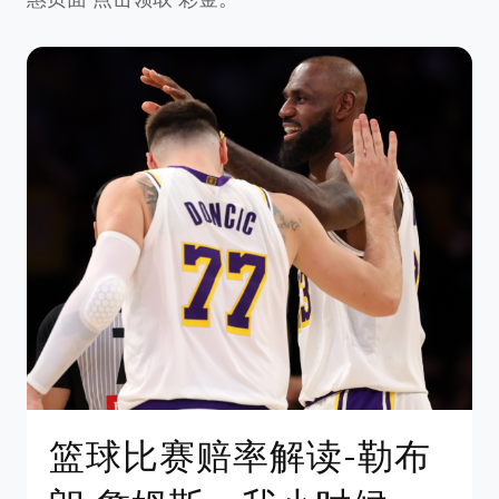
篮球比赛赔率解读-勒布