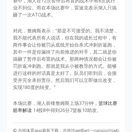
赛中，湖人在12次暂停后布置的战术中有8次执行
业不到位。而在本场比赛中，雷迪克表示湖人只搞
砸了一次ATO战术。
对此，詹姆斯表示：“那是不可接受的。我不清楚，
我不能代表所有人说话，但在我的成长过程中，有
两件事会让你被罚从底线开始自杀式冲刺折返跑，
其中一件是你漏掉了向前推进的对手，其二就是你
搞砸了暂停后布置的战术。那两种情况都会让你被
罚折返冲刺跑。那就是我从小被教导的方式。能够
进行这样的对话真是太好了。队员们听到后，会接
受并完全承担责任。然后我们可以立即做出改变，
实现180度的转变。”
本场比赛，湖人前锋詹姆斯上场37分钟，
篮球比赛
赔率解读
14投8中得到26分7篮板10助攻。
© 吉祥体育app最新下载，吉祥坊wellbet一cupsportswb