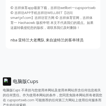
© 吉祥体育app最新下载，吉祥坊wellbet一cupsportswb
© 吉祥坊APP手机吉祥坊WELLBET【访问
smartjxf.com】吉祥坊官方网 © 吉祥体育官网，吉祥体
育一 Haohaowb 版权申明 本文不代表我们的观点。如果
这篇转载侵犯您的版权，请联系我们及时删除！
nba
亚特兰大老鹰队
来自波特兰的客串球员
电脑版Cups
电脑版Cups 不承担与您使用本网站及使用本网站所含任何信息相关
的任何责任。作为使用本网站的条件，您同意免除本网站所有者因您
在
cupsportswb.com
可能推荐的任何第三方网站上使用任何服务而
产生的任何索赔。