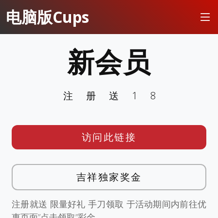
电脑版Cups
新会员
注册送18
访问此链接
吉祥独家奖金
注册就送 限量好礼 手刀领取 于活动期间内前往优
惠页面”点击领取”彩金。