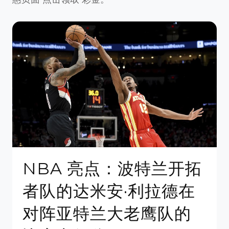
NBA 亮点：波特兰开拓
者队的达米安·利拉德在
对阵亚特兰大老鹰队的