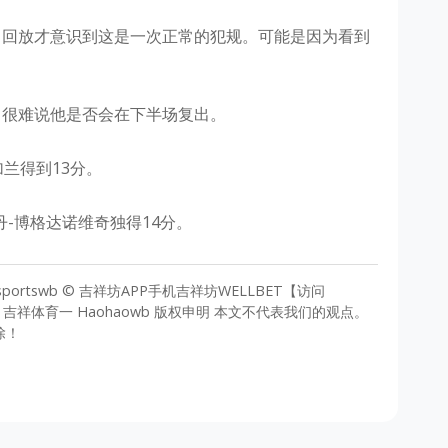
了回放才意识到这是一次正常的犯规。可能是因为看到
。很难说他是否会在下半场复出。
兰得到13分。
-博格达诺维奇独得14分。
sportswb © 吉祥坊APP手机吉祥坊WELLBET【访问
网，吉祥体育一 Haohaowb 版权申明 本文不代表我们的观点。
除！