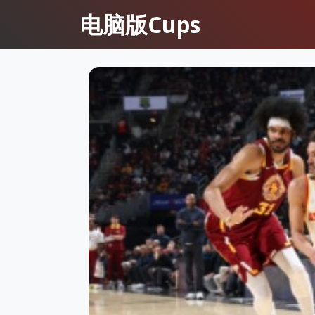
电脑版Cups