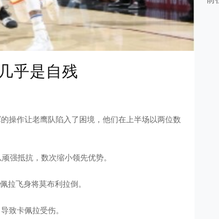
几乎是自残
军的操作让老鹰队陷入了困境，他们在上半场以两位数
队顽强抵抗，数次缩小领先优势。
卡佩拉飞身将莫布利拉倒。
，导致卡佩拉受伤。