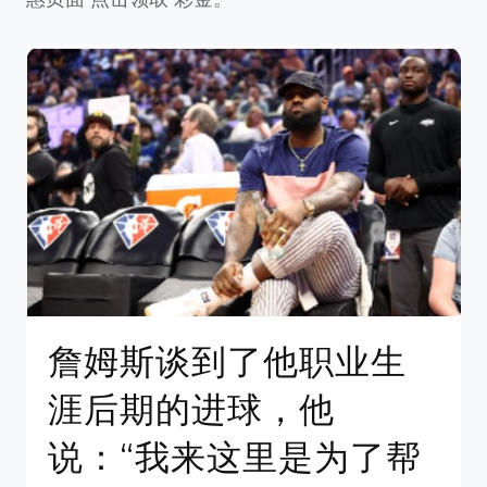
詹姆斯谈到了他职业生
涯后期的进球，他
说：“我来这里是为了帮