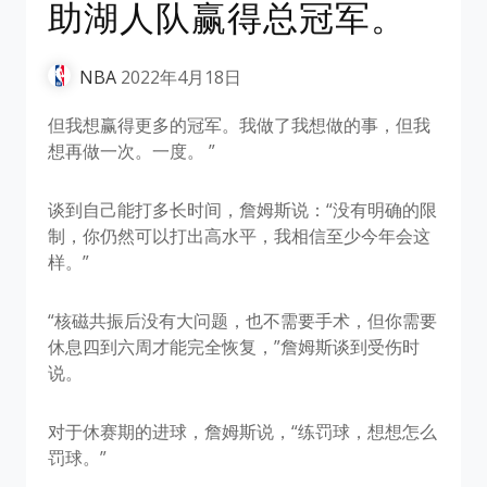
助湖人队赢得总冠军。
NBA
2022年4月18日
但我想赢得更多的冠军。我做了我想做的事，但我
想再做一次。一度。 ”
谈到自己能打多长时间，詹姆斯说：“没有明确的限
制，你仍然可以打出高水平，我相信至少今年会这
样。”
“核磁共振后没有大问题，也不需要手术，但你需要
休息四到六周才能完全恢复，”詹姆斯谈到受伤时
说。
对于休赛期的进球，詹姆斯说，“练罚球，想想怎么
罚球。”