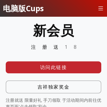
电脑版Cups
新会员
注册送18
访问此链接
吉祥独家奖金
注册就送 限量好礼 手刀领取 于活动期间内前往优
惠页面”点击领取”彩金。