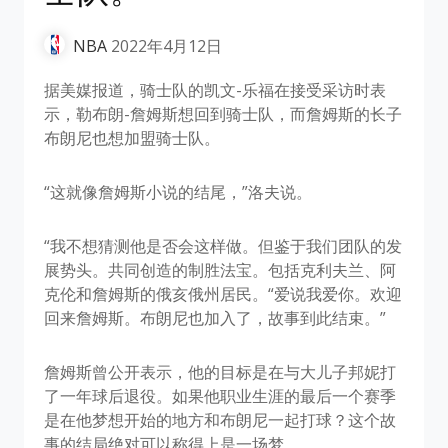
NBA
2022年4月12日
据美媒报道，骑士队的凯文-乐福在接受采访时表
示，勒布朗-詹姆斯想回到骑士队，而詹姆斯的长子
布朗尼也想加盟骑士队。
“这就像詹姆斯小说的结尾，”洛夫说。
“我不想猜测他是否会这样做。但鉴于我们团队的发
展势头。共同创造的制胜法宝。包括克利夫兰、阿
克伦和詹姆斯的俄亥俄州居民。“爱说我爱你。欢迎
回来詹姆斯。布朗尼也加入了，故事到此结束。”
詹姆斯曾公开表示，他的目标是在与大儿子邦妮打
了一年球后退役。如果他职业生涯的最后一个赛季
是在他梦想开始的地方和布朗尼一起打球？这个故
事的结局绝对可以称得上是一场梦。