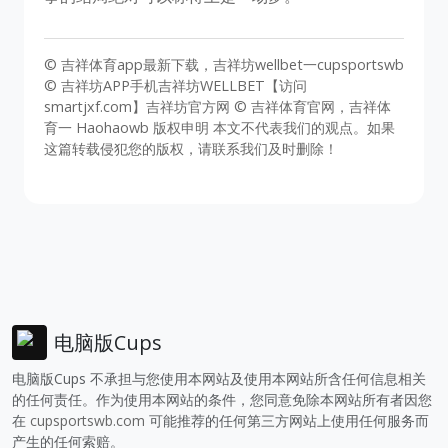
© 吉祥体育app最新下载，吉祥坊wellbet一cupsportswb
© 吉祥坊APP手机吉祥坊WELLBET【访问
smartjxf.com】吉祥坊官方网 © 吉祥体育官网，吉祥体
育一 Haohaowb 版权申明 本文不代表我们的观点。如果
这篇转载侵犯您的版权，请联系我们及时删除！
电脑版Cups
电脑版Cups 不承担与您使用本网站及使用本网站所含任何信息相关
的任何责任。作为使用本网站的条件，您同意免除本网站所有者因您
在
cupsportswb.com
可能推荐的任何第三方网站上使用任何服务而
产生的任何索赔。