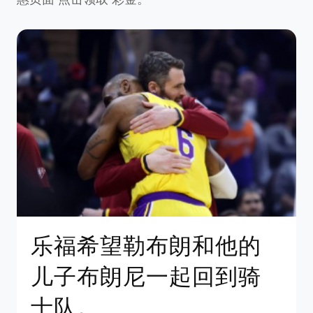
乐福希望勒布朗和他的
儿子布朗尼一起回到骑
士队。