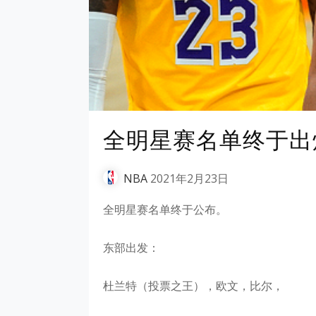
全明星赛名单终于出
NBA
2021年2月23日
全明星赛名单终于公布。
东部出发：
杜兰特（投票之王），欧文，比尔，