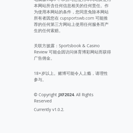
本网站所含任何信息相关的任何责任。作
为使用本网站的条件，您同意免除本网站
所有者因您在
cupsportswb.com
可能推
荐的任何第三方网站上使用任何服务而产
生的任何索赔。
关联方披露：Sportsbook & Casino
Review 可能会因访问体育博彩网站而获得
广告佣金。
18+岁以上。赌博可能令人上瘾，请理性
参与。
© Copyright
JXF2024
. All Rights
Reserved
Currently v1.0.2.