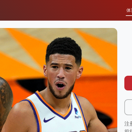
体
注
前