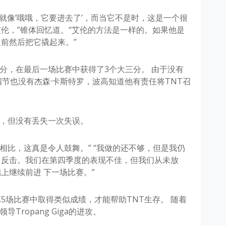
，就像’哦哦，它要进去了’，而当它不是时，这是一个很
伦，”锥体回忆道。“艾伦的方法是一样的。如果他是
前然后把它撬起来。”
16分，在最后一场比赛中获得了3个大三分。 由于没有
第四节也没有杰森·卡斯特罗，波高知道他有责任将TNT召
断，但没有丢失一次失误。
这样的人相比，这真是令人鼓舞。” “我做的还不够，但是我仍
了反击。我们在第四季度的表现不佳，但我们从未放
上继续前进 下一场比赛。”
第5场比赛中取得类似成绩，才能帮助TNT生存。 随着
领导Tropang Giga的进攻。