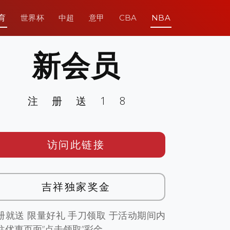
育
世界杯
中超
意甲
CBA
NBA
新会员
注册送18
访问此链接
吉祥独家奖金
册就送 限量好礼 手刀领取 于活动期间内
往优惠页面”点击领取”彩金。