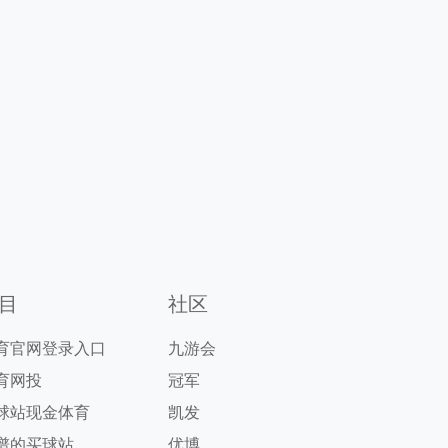
目
社区
育官网登录入口
九游会
育网投
冠军
球站现金体育
凯发
谱的买球站
优博