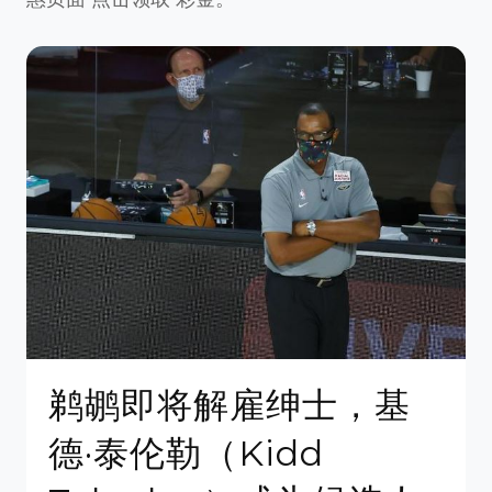
鹈鹕即将解雇绅士，基
德·泰伦勒（Kidd