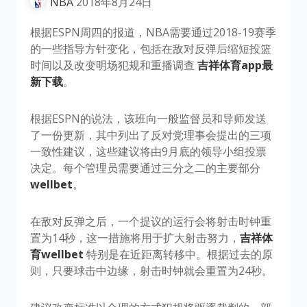
NBA
2018年8月24日
根据ESPN周四的报道，NBA需要通过2018-19赛季
的一些指导方针变化，包括在敌对反弹后缩短投篮
时间以及改变明场犯规和重播调查
吉祥体育app最
新下载
。
根据ESPN的说法，该班向一般监督员和导师发送
了一份更新，其中列出了反对党理事会提出的三项
一致性建议，这些建议将由9月底的领导小组投票
决定。每个管理员需要通过三分之二的主要部分
wellbet
。
在敌对反弹之后，一个提议的运行会将射击时钟重
置为14秒，这一措施将用于扩大射击努力，
吉祥体
育wellbet
特别是在近距离转移中。根据过去的原
则，只要球击中边缘，射击时钟就会重置为24秒。