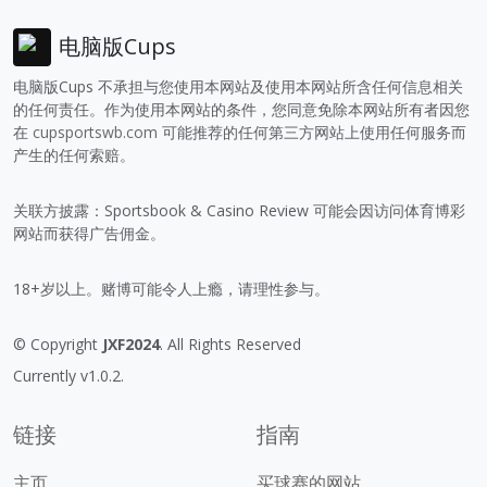
电脑版Cups
电脑版Cups 不承担与您使用本网站及使用本网站所含任何信息相关
的任何责任。作为使用本网站的条件，您同意免除本网站所有者因您
在
cupsportswb.com
可能推荐的任何第三方网站上使用任何服务而
产生的任何索赔。
关联方披露：Sportsbook & Casino Review 可能会因访问体育博彩
网站而获得广告佣金。
18+岁以上。赌博可能令人上瘾，请理性参与。
© Copyright
JXF2024
. All Rights Reserved
Currently v1.0.2.
链接
指南
主页
买球赛的网站