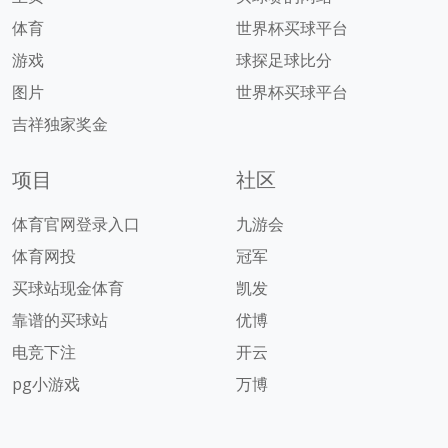
体育
世界杯买球平台
游戏
球探足球比分
图片
世界杯买球平台
吉祥独家奖金
项目
社区
体育官网登录入口
九游会
体育网投
冠军
买球站现金体育
凯发
靠谱的买球站
优博
电竞下注
开云
pg小游戏
万博