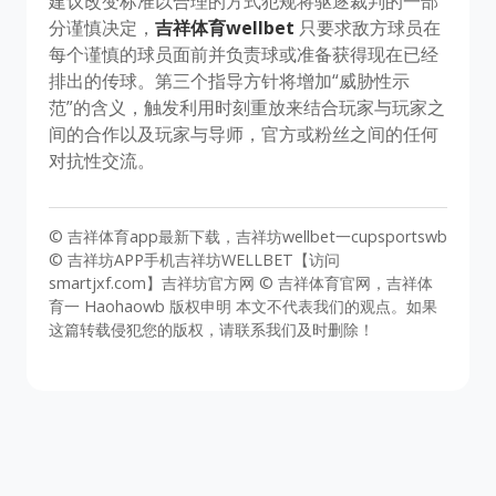
建议改变标准以合理的方式犯规将驱逐裁判的一部
分谨慎决定，
吉祥体育wellbet
只要求敌方球员在
每个谨慎的球员面前并负责球或准备获得现在已经
排出的传球。第三个指导方针将增加“威胁性示
范”的含义，触发利用时刻重放来结合玩家与玩家之
间的合作以及玩家与导师，官方或粉丝之间的任何
对抗性交流。
© 吉祥体育app最新下载，吉祥坊wellbet一cupsportswb
© 吉祥坊APP手机吉祥坊WELLBET【访问
smartjxf.com】吉祥坊官方网 © 吉祥体育官网，吉祥体
育一 Haohaowb 版权申明 本文不代表我们的观点。如果
这篇转载侵犯您的版权，请联系我们及时删除！