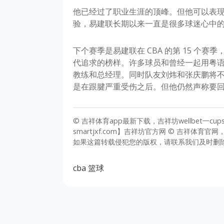
他已经过了职业生涯的顶峰。但他可以表
验，易建联长期以来一直是很多球迷心中
下个赛季是易建联在 CBA 的第 15 个赛
代追求的榜样。许多球员和曾经一起用粤
教练和总经理。同时队友刘炜和张庆鹏将
是在跟腱严重受伤之后。但他仍然声称要
© 吉祥体育app最新下载，吉祥坊wellbet一cup
smartjxf.com】吉祥坊官方网 © 吉祥体育官
如果这篇转载侵犯您的版权，请联系我们及时删
cba
篮球