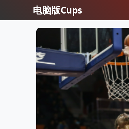
电脑版Cups