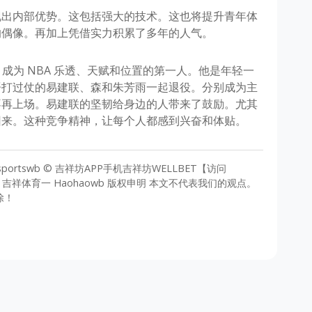
现出内部优势。这包括强大的技术。这也将提升青年体
的偶像。再加上凭借实力积累了多年的人气。
季，成为 NBA 乐透、天赋和位置的第一人。他是年轻一
语打过仗的易建联、森和朱芳雨一起退役。分别成为主
不再上场。易建联的坚韧给身边的人带来了鼓励。尤其
回来。这种竞争精神，让每个人都感到兴奋和体贴。
sportswb © 吉祥坊APP手机吉祥坊WELLBET【访问
网，吉祥体育一 Haohaowb 版权申明 本文不代表我们的观点。
除！