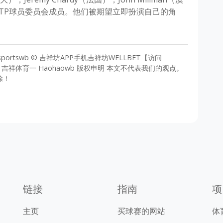
选为ATP球员委员会成员。他们被期望立即扮演自己的角
sportswb © 吉祥坊APP手机吉祥坊WELLBET【访问
网，吉祥体育一 Haohaowb 版权申明 本文不代表我们的观点。
除！
链接
指南
项
主页
买球赛的网站
体