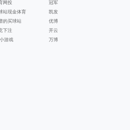
育网投
冠军
球站现金体育
凯发
谱的买球站
优博
竞下注
开云
g小游戏
万博