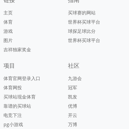
主页
买球赛的网站
体育
世界杯买球平台
游戏
球探足球比分
图片
世界杯买球平台
吉祥独家奖金
项目
社区
体育官网登录入口
九游会
体育网投
冠军
买球站现金体育
凯发
靠谱的买球站
优博
电竞下注
开云
pg小游戏
万博