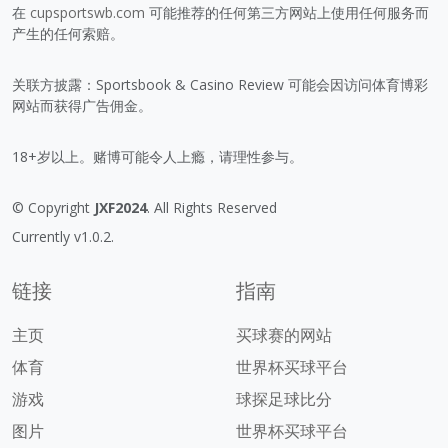
在
cupsportswb.com
可能推荐的任何第三方网站上使用任何服务而
产生的任何索赔。
关联方披露：Sportsbook & Casino Review 可能会因访问体育博彩
网站而获得广告佣金。
18+岁以上。赌博可能令人上瘾，请理性参与。
© Copyright
JXF2024
. All Rights Reserved
Currently v1.0.2.
链接
指南
主页
买球赛的网站
体育
世界杯买球平台
游戏
球探足球比分
图片
世界杯买球平台