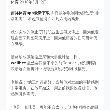
体育
2018年9月12日
吉祥体育app最新下载
杰克威尔希尔因伤势过于“非
常沮丧”，看起来他将在四到六周内离开。
威尔谢尔的停止/开始职业生涯再次停止，因为他发
现自己回到医院病床上，因为他痛苦的伤病目录仍
在继续。
曼努埃尔佩莱格里尼和大多数球迷一样，
wellbet
显然会同情不幸的前Gooner，经理明确
表示这次挫折对中场球员来说特别难以接受。
老板说：“他工作得很好，当然他对发生的事情感到
非常沮丧。在他开始这一周之前我跟他说过话。他
感到脚踝疼痛。
“他是一名球员，可能不会太老，但他有很多伤病经