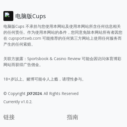
电脑版Cups
电脑版Cups 不承担与您使用本网站及使用本网站所含任何信息相关
的任何责任。作为使用本网站的条件，您同意免除本网站所有者因您
在
cupsportswb.com
可能推荐的任何第三方网站上使用任何服务而
产生的任何索赔。
关联方披露：Sportsbook & Casino Review 可能会因访问体育博彩
网站而获得广告佣金。
18+岁以上。赌博可能令人上瘾，请理性参与。
© Copyright
JXF2024
. All Rights Reserved
Currently v1.0.2.
链接
指南