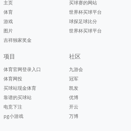
主页
买球赛的网站
体育
世界杯买球平台
游戏
球探足球比分
图片
世界杯买球平台
吉祥独家奖金
项目
社区
体育官网登录入口
九游会
体育网投
冠军
买球站现金体育
凯发
靠谱的买球站
优博
电竞下注
开云
pg小游戏
万博