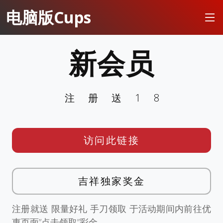
电脑版Cups
新会员
注册送18
访问此链接
吉祥独家奖金
注册就送 限量好礼 手刀领取 于活动期间内前往优
惠页面”点击领取”彩金。