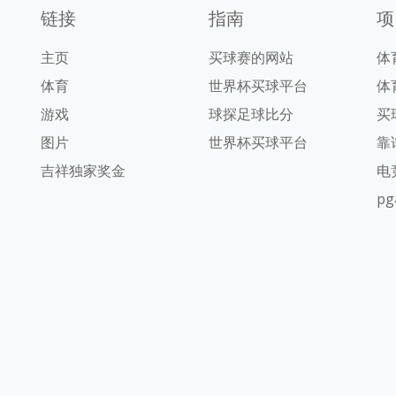
链接
指南
项
主页
买球赛的网站
体
体育
世界杯买球平台
体
游戏
球探足球比分
买
图片
世界杯买球平台
靠
吉祥独家奖金
电
p