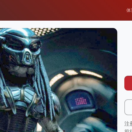
体
注
前