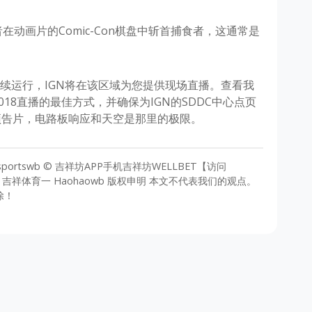
动画片的Comic-Con棋盘中斩首捕食者，这通常是
2日继续运行，IGN将在该区域为您提供现场直播。查看我
 2018直播的最佳方式，并确保为IGN的SDDC中心点页
预告片，电路板响应和天空是那里的极限。
sportswb © 吉祥坊APP手机吉祥坊WELLBET【访问
网，吉祥体育一 Haohaowb 版权申明 本文不代表我们的观点。
除！