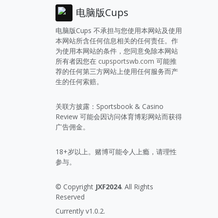
电脑版Cups
电脑版Cups 不承担与您使用本网站及使用
本网站所含任何信息相关的任何责任。作
为使用本网站的条件，您同意免除本网站
所有者因您在
cupsportswb.com
可能推
荐的任何第三方网站上使用任何服务而产
生的任何索赔。
关联方披露：Sportsbook & Casino
Review 可能会因访问体育博彩网站而获得
广告佣金。
18+岁以上。赌博可能令人上瘾，请理性
参与。
© Copyright
JXF2024
. All Rights
Reserved
Currently v1.0.2.