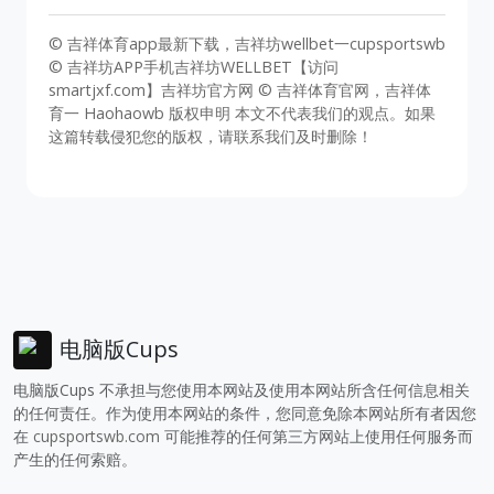
© 吉祥体育app最新下载，吉祥坊wellbet一cupsportswb
© 吉祥坊APP手机吉祥坊WELLBET【访问
smartjxf.com】吉祥坊官方网 © 吉祥体育官网，吉祥体
育一 Haohaowb 版权申明 本文不代表我们的观点。如果
这篇转载侵犯您的版权，请联系我们及时删除！
电脑版Cups
电脑版Cups 不承担与您使用本网站及使用本网站所含任何信息相关
的任何责任。作为使用本网站的条件，您同意免除本网站所有者因您
在
cupsportswb.com
可能推荐的任何第三方网站上使用任何服务而
产生的任何索赔。